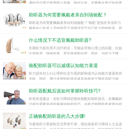
调好交付用户使用那么简单，除此以外，还要教会用户如何更
好地用助听器倾听世界，享受生活。
助听器为何需要佩戴者亲自到场验配？
助听器为何需要佩戴者亲自到场验配？“验配”是指在专业听力
服务中心技术人员的指导下选择适宜于自己听力的助听器。跟
近视的人配眼镜一样，助听器是另一种非常需要“验配”的人体
生理功能辅助装置。
什么情况下不适宜佩戴助听器?
长期听力损失而不治疗的话，可能会导致心理上的问题，比如
出现焦虑、情绪低落，甚至孤僻和自闭。因此，当听力下降
时，应引起重视，及时到专门听力机构检查并根据实际情况佩
戴助听器。
验配助听器可以减缓认知能力衰退
听力损失对人们心理和社交方面的影响或与认知能力衰退有所
关联。因此，通过使用助听器或者其他有效干预提高听力能
力，可以减少听力损失对人们心理和社交的负面影响，提高社
交能力，从而减缓认知能力衰退。
助听器配戴后该如何掌握聆听技巧?
听觉有道建议：在听力障碍的朋友验配好助听器后，在佩戴的
过程中需要渐进的掌握好聆听技巧，这样才能帮助患者更好的
适应助听器。
正确验配助听器的几大步骤!
为避免听力受损给生活带来不便，现在很多听力障碍人士会选