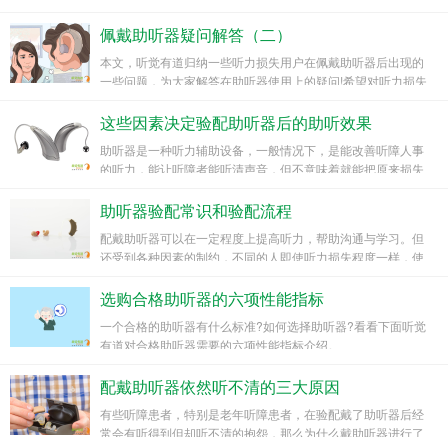
患者能起到一定的帮助作用。
佩戴助听器疑问解答（二）
本文，听觉有道归纳一些听力损失用户在佩戴助听器后出现的
一些问题，为大家解答在助听器使用上的疑问!希望对听力损失
患者能起到一定的帮助作用。
这些因素决定验配助听器后的助听效果
助听器是一种听力辅助设备，一般情况下，是能改善听障人事
的听力，能让听障者能听清声音，但不意味着就能把原来损失
的听力给治疗好，助听器助听的效果因人而异，有些人佩戴助
听器，效果很好，立竿见影，有些人，带了助听器只比戴助听
助听器验配常识和验配流程
器稍微好一点点，差别不是很大。这是为什么呢?
配戴助听器可以在一定程度上提高听力，帮助沟通与学习。但
还受到各种因素的制约，不同的人即使听力损失程度一样，使
用助听器效果也不完全一样;同样的听力损失，同样的机型，使
用助听器效果也会完全不一样。因此在佩戴前就需要验配助听
选购合格助听器的六项性能指标
器。
一个合格的助听器有什么标准?如何选择助听器?看看下面听觉
有道对合格助听器需要的六项性能指标介绍。
配戴助听器依然听不清的三大原因
有些听障患者，特别是老年听障患者，在验配戴了助听器后经
常会有听得到但却听不清的抱怨，那么为什么戴助听器进行了