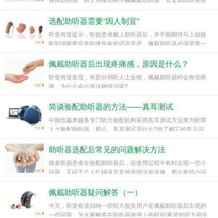
择用助听器，但又不懂如何正确佩戴助听器，其实用助听器是
可以有技巧的。那么，怎样佩戴助听器?正确佩戴助听器的步
骤使什么?听觉有道为您解答!
选配助听器需要“因人制宜”
听觉有道提示，听损患者戴上助听器后，并不能期待马上就能
听到清晰声音并听懂所有的话语意思，佩戴助听器必须需要一
个适应的过程。
佩戴助听器后出现疼痛感，原因是什么？
听觉有道发现，有部分弱听人士反映，佩戴助听器时会有些疼
痛，为什么会出现这种情况呢?
简谈验配助听器的方法——真耳测试
中国也越来越多专门听力验配机构采用真耳测试方法来为听障
人士验配助听器。那么，真耳测试是什么?你了解它的意义与
优势吗?今天，听觉有道就为大家揭开一下真耳测试的真面目
吧!
助听器选配后常见的问题解决方法
很多听损患者在验配助听器后，在使用过程中有时出现一些小
问题，又碍于个人忙碌或是其他原因没有送修，那么有些小问
题能自己调整解决就能为自己省事很多。
佩戴助听器疑问解答（一）
今天，听觉有道归纳一些听力损失用户在佩戴助听器后出现的
一些问题，为大家解答在助听器使用上的疑问!希望对听力损失