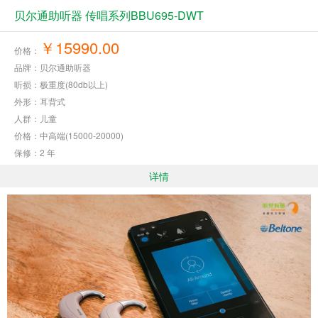
贝尔通助听器 传唱系列BBU695-DWT
￥15990.00
价格：
品牌：贝尔通助听器
听损：极重度(80db以上)
外形：耳背式
人群：儿童
价格：中高端(15000-20000)
保修：2 年
详情